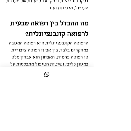
דלקות ופריצות דיסק ועד לבעיות של מערכת 
העיכול, מיגרנות ועוד. 
מה ההבדל בין רפואה טבעית 
לרפואה קונבנציונלית?
הרפואה הקונבנציונלית היא רפואה המגובה 
במחקרים בלבד, בין אם זו רפואה ציבורית 
או רפואה פרטית. האבחון הוא אבחון מלא 
במגוון כלים, ושיטות הטיפול מתבססות על 
מתן תרופות, הליכים ניתוחיים וסמי 
ניתוחיים, המלצות על שינוי והתאמה של 
אורח החיים בהתאם לבעיה הרפואית וכן 
הלאה. הרפואה הטבעית לעומת זאת היא 
תחום פתוח הרבה יותר. היא תכלול פחות או 
יותר כל דבר שמציע ריפוי או הקלה כלשהי – 
בין אם זה מוצר מזון טבעי ייחודי או טיפול 
של ממש באמצעות מטפל מוסמך. 
הרפואה הטבעית אינה מתיימרת להחליף את 