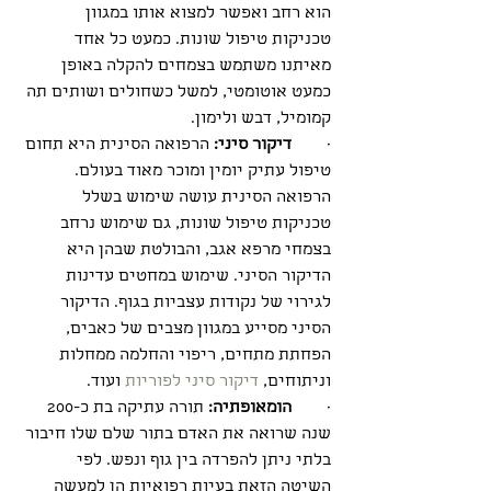
הוא רחב ואפשר למצוא אותו במגוון 
טכניקות טיפול שונות. כמעט כל אחד 
מאיתנו משתמש בצמחים להקלה באופן 
כמעט אוטומטי, למשל כשחולים ושותים תה 
קמומיל, דבש ולימון. 
·        
דיקור סיני:
 הרפואה הסינית היא תחום 
טיפול עתיק יומין ומוכר מאוד בעולם. 
הרפואה הסינית עושה שימוש בשלל 
טכניקות טיפול שונות, גם שימוש נרחב 
בצמחי מרפא אגב, והבולטת שבהן היא 
הדיקור הסיני. שימוש במחטים עדינות 
לגירוי של נקודות עצביות בגוף. הדיקור 
הסיני מסייע במגוון מצבים של כאבים, 
הפחתת מתחים, ריפוי והחלמה ממחלות 
וניתוחים, 
דיקור סיני לפוריות
 ועוד.
·        
הומאופתיה:
 תורה עתיקה בת כ-200 
שנה שרואה את האדם בתור שלם שלו חיבור 
בלתי ניתן להפרדה בין גוף ונפש. לפי 
השיטה הזאת בעיות רפואיות הן למעשה 