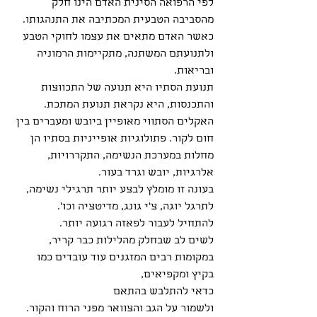
לפי הרפואה הסינית האדם הינו חלק 
מהסביבה הטבעית המכתיבה את התנהגותו. 
כאשר האדם מתאים את עצמו לחוקי הטבע 
ולתנועתם המשתנה, מתקיימות הרמוניה 
ובריאות.
תנועת הסתיו היא תנועה של התכווצות 
והתכנסות, היא נקראת תנועת המתכת.
האקלים הסתווי מאופיין ביובש ומעברים בין 
חום לקור. פתולוגיות אופייניות בסתיו הן 
מחלות במערכת הנשימה, התקררויות, 
אלרגיות, יובש וגרד בעור.
בעונה זו מומלץ לבצע יותר תרגילי נשימה, 
לתרגל יוגה, צ'י גונג, מדיטציה וכו'.
להתחיל לעבור לפאזה רגועה יותר.
לשים לב שבחלק מהלילות כבר קריר, 
במקומות רבים המזגנים עוד עובדים כמו 
בקיץ ומקפיאים, 
כדאי להתלבש בהתאם 
ולשמור על הגב והצוואר מפני הרוח והקור.