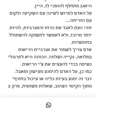
היאנג מתחלף להופכי לו, היין. 
על האדם לפרוש לשינה עם השקיעה ולקום 
עם הזריחה… 
זוהי העת לאגד את הרוח והאנרגיות, להיות 
יותר מרוכז, ולא לאפשר לתשוקה להשתולל 
בחופשיות. 
אדם צריך לשמור את אנרגיית הריאות 
במלואה, נקייה ושלווה. הכוונה היא לתרגולי 
נשימה בכדי להעצים את צ׳י הריאות. 
כמו כן, על האדם להימנע מעישון ומאבל. 
דבר זה ימנע בעיות כליה או עיכול בחורף״
מתוך הקיסר הצהוב, שאלות פשוטות, פרק 2
גל ואדיר
קליניקה לרפואה סינית
טלפון: 077-5592164
לתיאום פגישת ייעוץ חינם >