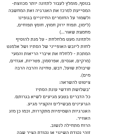
בנוסף, מומלץ לעבור לתזונה יותר מכווצת-
המסייעת למרכז את האנרגיה ואת המחשבה 
ולשמור על החומרים החיוניים בגופינו 
(לימון, תפוח ירוק חמוץ, חומץ תפוחים, 
מחמצת שאור...) 
ולתזונה מעט מלחלחת - על מנת להוסיף 
לחות ליובש האופייני של הסתיו ושל אלמנט 
המתכת - ללחלח את איברי הריאות והמעי
(מרקים, אגסים, אפרסמון, פטריות, אגוזים, 
שיבולת שועל, דבש, טחינה והרבה הרבה 
מים).
ציטוט להשראה:
״בשלושת חודשי עונת הסתיו 
כל הדברים בטבע מגיעים לשיא בגרותם. 
הגרעינים מבשילים והקציר מגיע. 
האנרגיות השמימיות מתקררות, וכמו כן מזג 
האוויר.
הרוח מתחילה לנשוב.
זוהי נקודת השינוי או נקודת הציר שבה 