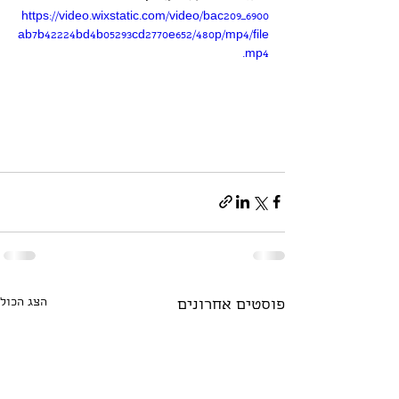
https://video.wixstatic.com/video/bac209_6900
ab7b42224bd4b05293cd2770e652/480p/mp4/file
.mp4
הצג הכול
פוסטים אחרונים