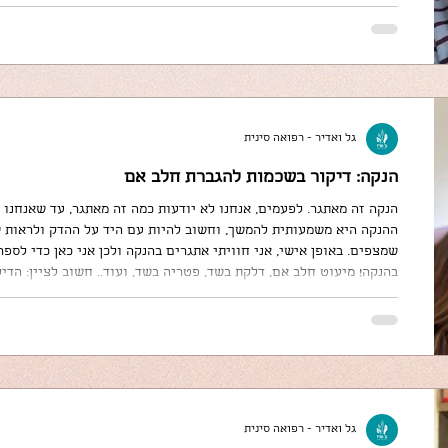
עם ניילון נצמד טוב טוב. הולכים לישון. כמה פשוט, עובד מדהים! ואל 
בסרטון: אנ
גל ואדיר - רפואה סינית
הנקה: דיקור בשכמות להגברת חלב אם
הנקה זה מאתגר. לפעמים, אנחנו לא יודעות כמה זה מאתגר, עד שאנחנו
ההנקה היא משמעותית להמשך, וחשוב להיות עם היד על ההדק ולראות ש
שמצפים. באופן אישי, אני חוויתי אתגרים בהנקה ולכן אני כאן כדי לספר 
בהנקה! מיעוט חלב אם, דלקת בשד, פטריה בשד, ועוד.. חשוב לציין: הדי
הגפיים והגב - שמשפיעים על חלב האם. בתמונה: דיקור שכמות - משחר
בשד. לא, זה ל
גל ואדיר - רפואה סינית