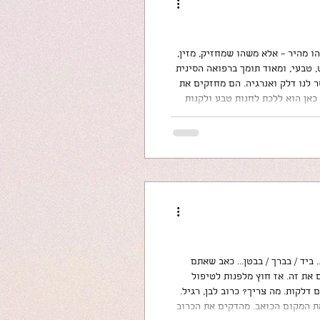
ו מהיר – אלא משהו שמחזיק, מזין,
 טבעי, ומאוד תומך ברפואה הסינית
ישים שחסר לנו דלק ואנרגיה. הם מחזקים את
אן הוא ללכת לחנות טבע ולקנות
 ברי, אבל זה בהחלט שווה את זה! רכיבים: • רבע כוס שומשום שחור (קלוי קלות וטחון)
ביד / בברך / בבטן... כאב שאתם
את זה. אז חוץ מלפנות לטיפול
דלקות. מה צריך? כרוב לבן, רגיל.
את המקום הכואב. מהדקים את הכרוב