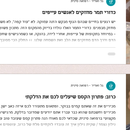
גל ואדיר - רפואה סינית
כדורי תמר מחזקים לאנשים עייפים
יש רגעים בחיים שבהם הגוף מבקש הזנה עמוקה. לא “עוד קפה”, לא משה
מחזק מבפנים. כדורי התמר האלו נולדו בדיוק מהמקום הזה. מתכון פשוט,
– במיוחד בתקופות של עייפות, אחרי לידה, בהנקה, או כשמרג
הדם ודרך הדם מחזקים את הלב ואת השמחה שלנו. >> החלק הכי מסובך כ
שומשום שחור וגוג'י
• רבע
גל ואדיר - רפואה סינית
כרוב: פתרון הקסם שיעלים לכם את הדלקת!
מכירים את זה שאתם קמים בבוקר, ופתאום מתעורר לכם איזה כאב ישן... 
מכירים וחשבתם שהוא כבר עבר? אתם יודעים שמדובר בדלקת, מרגישים 
מקצועי ברפואה סינית, שכדאי לכם מאוד! הנה פתרון קסם שעובד טוב עם 
נילון נצמד / שקית נילון איך זה עובד? לוקחים פלח של כרוב, עוטפים 